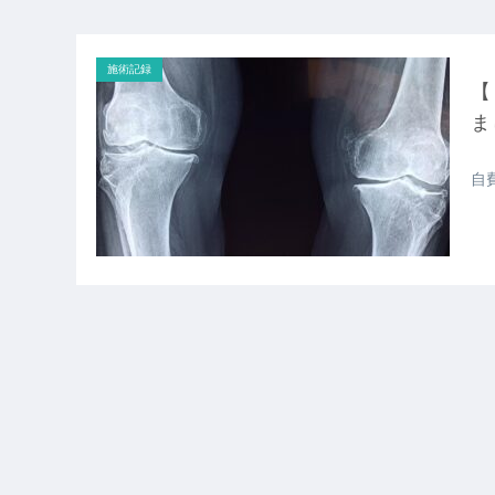
施術記録
【
ま
自