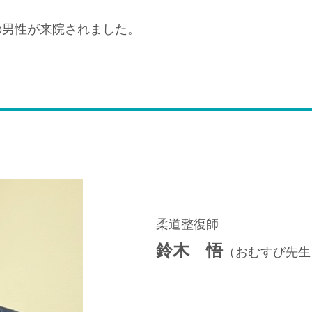
の男性が来院されました。
柔道整復師
鈴木 悟
（おむすび先生