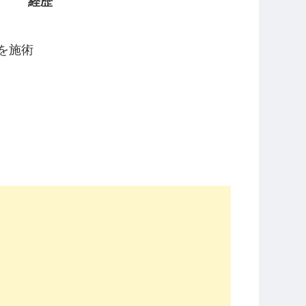
経歴
上を施術