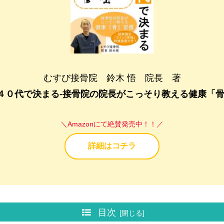
むすび接骨院 鈴木 悟 院長 著
４０代で決まる-接骨院の院長がこっそり教える健康「骨
＼Amazonにて絶賛発売中！！／
詳細はコチラ
目次